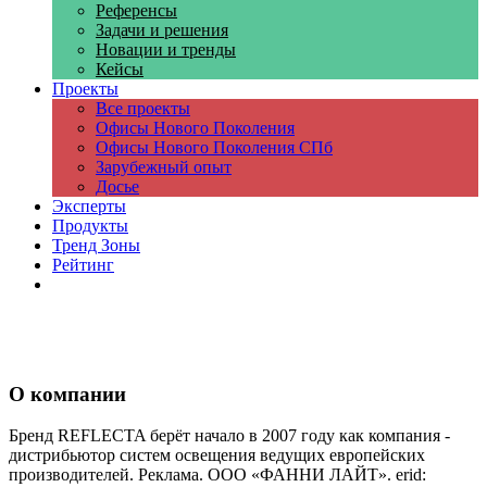
Референсы
Задачи и решения
Новации и тренды
Кейсы
Проекты
Все проекты
Офисы Нового Поколения
Офисы Нового Поколения СПб
Зарубежный опыт
Досье
Эксперты
Продукты
Тренд Зоны
Рейтинг
Компании
О компании
Бренд REFLEСTA берёт начало в 2007 году как компания -
дистрибьютор систем освещения ведущих европейских
производителей. Реклама. ООО «ФАННИ ЛАЙТ». erid: