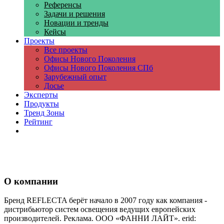
Референсы
Задачи и решения
Новации и тренды
Кейсы
Проекты
Все проекты
Офисы Нового Поколения
Офисы Нового Поколения СПб
Зарубежный опыт
Досье
Эксперты
Продукты
Тренд Зоны
Рейтинг
Компании
О компании
Бренд REFLEСTA берёт начало в 2007 году как компания -
дистрибьютор систем освещения ведущих европейских
производителей. Реклама. ООО «ФАННИ ЛАЙТ». erid: