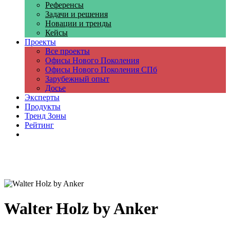
Референсы
Задачи и решения
Новации и тренды
Кейсы
Проекты
Все проекты
Офисы Нового Поколения
Офисы Нового Поколения СПб
Зарубежный опыт
Досье
Эксперты
Продукты
Тренд Зоны
Рейтинг
Компании
Walter Holz by Anker