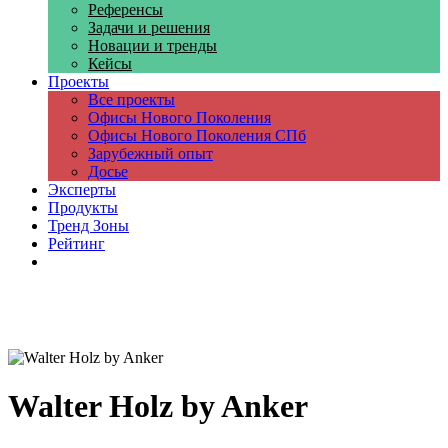
Референсы
Задачи и решения
Новации и тренды
Кейсы
Проекты
Все проекты
Офисы Нового Поколения
Офисы Нового Поколения СПб
Зарубежный опыт
Досье
Эксперты
Продукты
Тренд Зоны
Рейтинг
Компании
Walter Holz by Anker