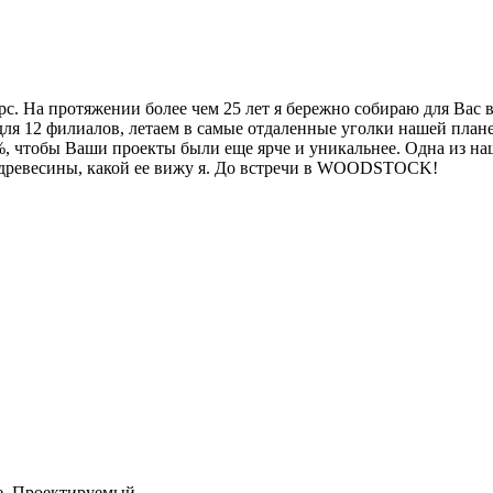
с. На протяжении более чем 25 лет я бережно собираю для Вас
для 12 филиалов, летаем в самые отдаленные уголки нашей план
тобы Ваши проекты были еще ярче и уникальнее. Одна из наших
й древесины, какой ее вижу я. До встречи в WOODSTOCK!
ое, Проектируемый