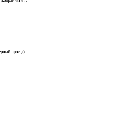
я (координаты N
ерный проезд)