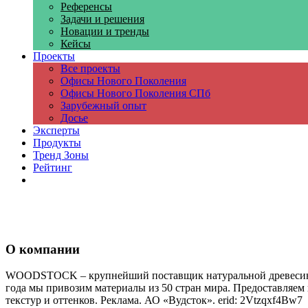
Референсы
Задачи и решения
Новации и тренды
Кейсы
Проекты
Все проекты
Офисы Нового Поколения
Офисы Нового Поколения СПб
Зарубежный опыт
Досье
Эксперты
Продукты
Тренд Зоны
Рейтинг
Компании
О компании
WOODSTOCK – крупнейший поставщик натуральной древесины ц
года мы привозим материалы из 50 стран мира. Предоставляем
текстур и оттенков. Реклама. АО «Вудсток». erid: 2Vtzqxf4Bw7