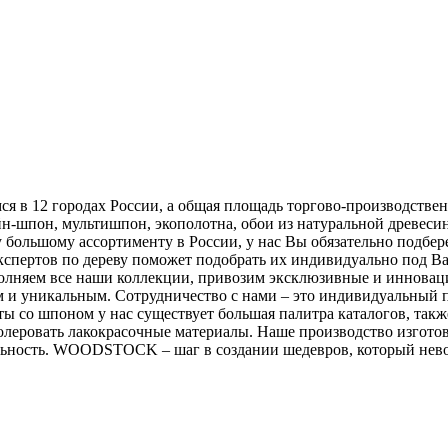
 в 12 городах России, а общая площадь торгово-производственн
н-шпон, мультишпон, экополотна, обои из натуральной древесин
у большому ассортименту в России, у нас Вы обязательно под
 экспертов по дереву поможет подобрать их индивидуально под 
полняем все наши коллекции, привозим эксклюзивные и инновац
 и уникальным. Сотрудничество с нами – это индивидуальный п
ты со шпоном у нас существует большая палитра каталогов, так
олеровать лакокрасочные материалы. Наше производство изгото
льность. WOODSTOCK – шаг в создании шедевров, который нев