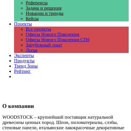
Референсы
Задачи и решения
Новации и тренды
Кейсы
Проекты
Все проекты
Офисы Нового Поколения
Офисы Нового Поколения СПб
Зарубежный опыт
Досье
Эксперты
Продукты
Тренд Зоны
Рейтинг
Компании
О компании
WOODSTOCK – крупнейший поставщик натуральной
древесины ценных пород. Шпон, пиломатериалы, слэбы,
стеновые панели, итальянские лакокрасочные декоративные