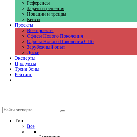
Референсы
Задачи и решения
Новации и тренды
Кейсы
Проекты
Все проекты
Офисы Нового Поколения
Офисы Нового Поколения СПб
Зарубежный опыт
Досье
Эксперты
Продукты
Тренд Зоны
Рейтинг
Компании
Тип
Все