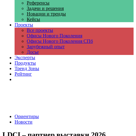
Референсы
Задачи и решения
Новации и тренды
Кейсы
Проекты
Все проекты
Офисы Нового Поколения
Офисы Нового Поколения СПб
Зарубежный опыт
Досье
Эксперты
Продукты
Тренд Зоны
Рейтинг
Компании
Ориентиры
Новости
LDCI – партнер выставки 2026