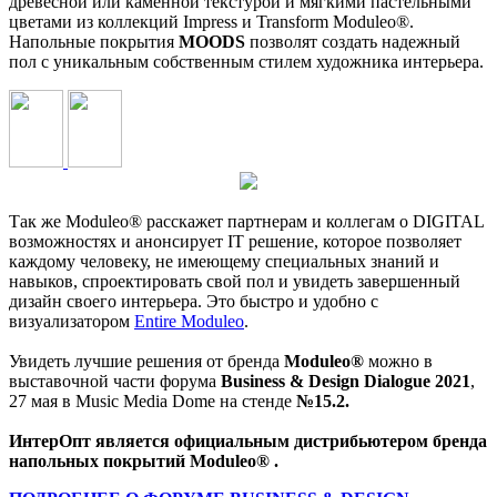
древесной или каменной текстурой и мягкими пастельными
цветами из коллекций Impress и Transform Moduleo®.
Напольные покрытия
MOODS
позволят создать надежный
пол с уникальным собственным стилем художника интерьера.
Так же Moduleo® расскажет партнерам и коллегам о DIGITAL
возможностях и анонсирует IT решение, которое позволяет
каждому человеку, не имеющему специальных знаний и
навыков, спроектировать свой пол и увидеть завершенный
дизайн своего интерьера. Это быстро и удобно с
визуализатором
Entire Moduleo
.
Увидеть лучшие решения от бренда
Moduleo®
можно в
выставочной части форума
Business & Design Dialogue 2021
,
27 мая в Music Media Dome на стенде
№15.2.
ИнтерОпт является официальным дистрибьютером бренда
напольных покрытий Moduleo® .