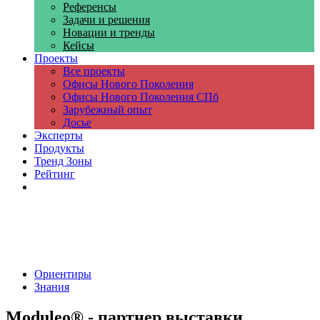
Референсы
Задачи и решения
Новации и тренды
Кейсы
Проекты
Все проекты
Офисы Нового Поколения
Офисы Нового Поколения СПб
Зарубежный опыт
Досье
Эксперты
Продукты
Тренд Зоны
Рейтинг
Компании
Ориентиры
Знания
Moduleo® - партнер выставки