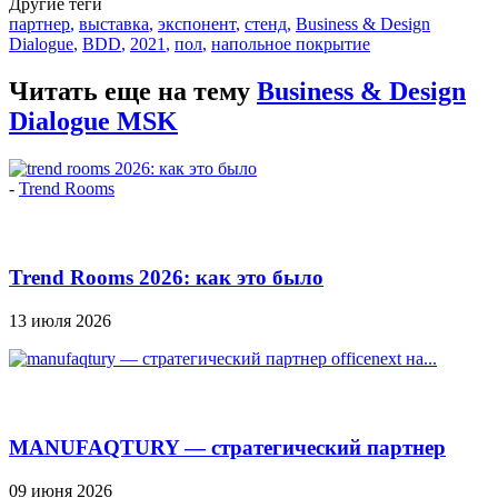
Другие теги
партнер
,
выставка
,
экспонент
,
стенд
,
Business & Design
Dialogue
,
BDD
,
2021
,
пол
,
напольное покрытие
Читать еще на тему
Business & Design
Dialogue MSK
-
Trend Rooms
Trend Rooms 2026: как это было
13 июля 2026
MANUFAQTURY — стратегический партнер
Officenext на...
09 июня 2026