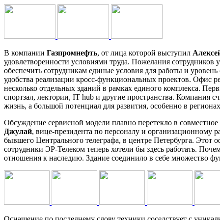
В компании
Газпромнефть
, от лица которой выступил
Алексе
удовлетворенности условиями труда. Пожелания сотрудников 
обеспечить сотрудникам единые условия для работы и уровень
удобства реализации кросс-функциональных проектов. Офис ре
несколько отдельных зданий в рамках единого комплекса. Перв
спортзал, лектории, IT hub и другие пространства. Компания с
жизнь, а большой потенциал для развития, особенно в регионах
Обсуждение сервисной модели плавно перетекло в совместно
Джулай
, вице-президента по персоналу и организационному 
бывшего Центрального телеграфа, в центре Петербурга. Этот о
сотрудники ЭР-Телеком теперь хотели бы здесь работать. Поче
отношения к наследию. Здание соединило в себе множество фу
Оснащение по последнему слову техники соседствует с уника