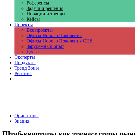
Референсы
Задачи и решения
Новации и тренды
Кейсы
Проекты
Все проекты
Офисы Нового Поколения
Офисы Нового Поколения СПб
Зарубежный опыт
Досье
Эксперты
Продукты
Тренд Зоны
Рейтинг
Компании
Ориентиры
Знания
Штаб-квартиры как трендсеттеры рын