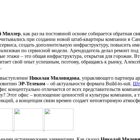
й Миллер
, как раз на постоянной основе собирается обратная с
учитывались при создании новой штаб-квартиры компании в Сан
 сервиса, создать дополнительную инфраструктуру, повысить им
ализован по сервисной модели. Арендодатель делал ремонт под
ые этажи – это общая инфраструктура, открытая для горожан. В
читает свой опыт успешным, поэтому, обращаясь к рынку, Алексе
.
е выступление
Николая Миловидова
, управляющего партнера а
развитию
ЭР-Телеком
– об актуальности формата Build-to-suit.
Шт
фис концептуально отличается от всех представительств компани
му? Этот офис – воплощение ценностей и культуры компании, а 
нкций, а концепция связи времен создает неповторимую атмосфе
льными историческими элементами. Как сказал
Николай Милови