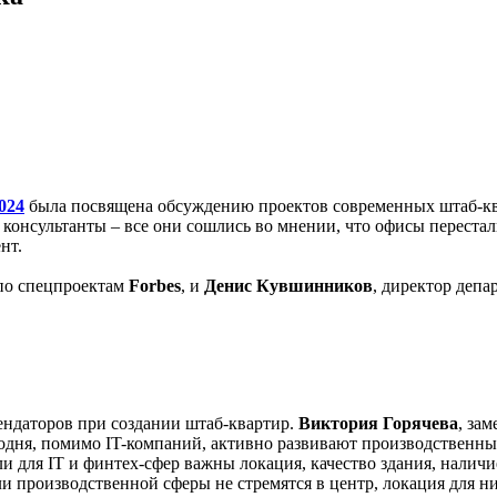
2024
была посвящена обсуждению проектов современных штаб-кв
консультанты – все они сошлись во мнении, что офисы перестали
нт.
 по спецпроектам
Forbes
, и
Денис Кувшинников
, директор деп
ндаторов при создании штаб-квартир.
Виктория Горячева
, за
сегодня, помимо IT-компаний, активно развивают производственн
ли для IT и финтех-сфер важны локация, качество здания, налич
ели производственной сферы не стремятся в центр, локация для н