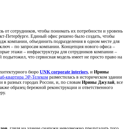
вязь от сотрудников, чтобы понимать их потребности и уровень
кт-Петербурге. Единый офис решено было создать, чтобы
идж компании, объединить подразделения в одном месте для
 ключ – по запросам компании. Концепция нового офиса –
торые этажи – инфраструктура для сотрудников компании –
й подытожил, что сервисная модель имеет не просто право на
рхитектурного бюро
UNK corporate interiors
, и
Ирины
аб-квартира ЭР-Телеком
разместилась в историческом здании
и в разных городах России, и, по словам
Ирины Джулай
, все
также образец бережной реконструкции и ответственного
ру.
дов
, глядя на здание снаружи невозможно предугадать того,