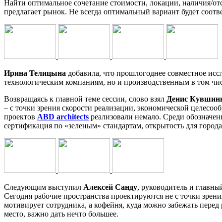
Найти оптимальное сочетание стоимости, локации, наличия/отсу
предлагает рынок. Не всегда оптимальный вариант будет соотв
Ирина Телицына
добавила, что прошлогоднее совместное ис
технологическим компаниям, но и производственным в том числ
Возвращаясь к главной теме сессии, слово взял
Денис Кувшин
– с точки зрения скорости реализации, экономической целесоо
проектов
ABD architects
реализовали немало. Среди обозначен
сертификация по «зеленым» стандартам, открытость для города
Следующим выступил
Алексей Санду
, руководитель и главн
Сегодня рабочие пространства проектируются не с точки зрени
мотивирует сотрудника, а кофейня, куда можно забежать перед
место, важно дать нечто большее.