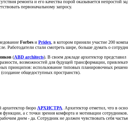
тствия ремонта и его качества порой оказывается непростой зад
етствовать первоначальному запросу.
следование
Forbes
и
Pridex
, в котором приняли участие 200 компа
е. Работодатели стали смотреть шире, больше думать о сотрудн
ников
(
ABD architects
). В своем докладе архитектор представ
бразности, возможностей для будущей трансформации, привлекат
ных принципов: использование типовых планировочных решений,
 (создание общедоступных пространств).
ый архитектор бюро
АРХИСТРА
. Архитектор отметил, что в осн
я функции, а с точки зрения комфорта и мотивации сотрудников
 рабочим днем - да. Сотрудник не должен чувствовать себя част