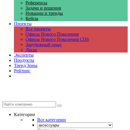
Референсы
Задачи и решения
Новации и тренды
Кейсы
Проекты
Все проекты
Офисы Нового Поколения
Офисы Нового Поколения СПб
Зарубежный опыт
Досье
Эксперты
Продукты
Тренд Зоны
Рейтинг
Компании
Категории
Все категории