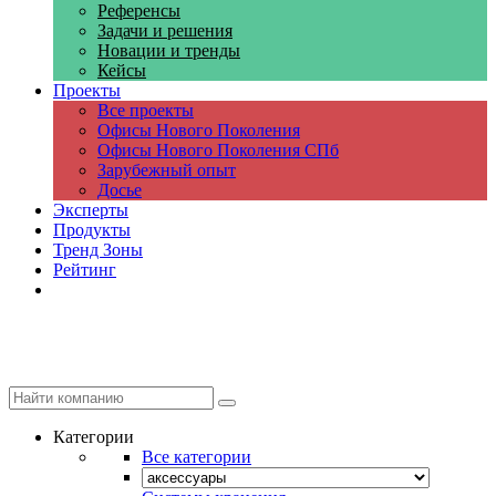
Референсы
Задачи и решения
Новации и тренды
Кейсы
Проекты
Все проекты
Офисы Нового Поколения
Офисы Нового Поколения СПб
Зарубежный опыт
Досье
Эксперты
Продукты
Тренд Зоны
Рейтинг
Компании
Категории
Все категории