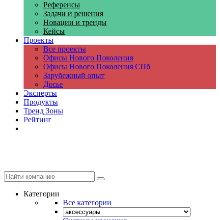
Референсы
Задачи и решения
Новации и тренды
Кейсы
Проекты
Все проекты
Офисы Нового Поколения
Офисы Нового Поколения СПб
Зарубежный опыт
Досье
Эксперты
Продукты
Тренд Зоны
Рейтинг
Компании
Категории
Все категории