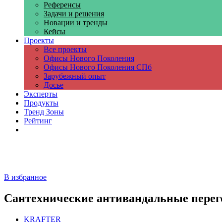
Референсы
Задачи и решения
Новации и тренды
Кейсы
Проекты
Все проекты
Офисы Нового Поколения
Офисы Нового Поколения СПб
Зарубежный опыт
Досье
Эксперты
Продукты
Тренд Зоны
Рейтинг
Компании
В избранное
Сантехнические антивандальные перег
KRAFTER