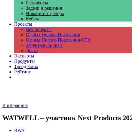
Референсы
Задачи и решения
Новации и тренды
Кейсы
Проекты
Все проекты
Офисы Нового Поколения
Офисы Нового Поколения СПб
Зарубежный опыт
Досье
Эксперты
Продукты
Тренд Зоны
Рейтинг
Компании
В избранное
WATWELL – участник Next Products 20
BWS