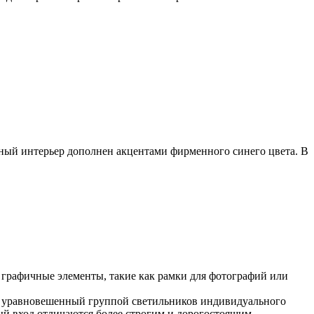
одный интерьер дополнен акцентами фирменного синего цвета. В
е графичные элементы, такие как рамки для фотографий или
в, уравновешенный группой светильников индивидуального
ный вход отличаются более строгим и дорогостоящим