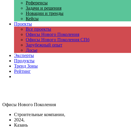
Референсы
Задачи и решения
Новации и тренды
Кейсы
Проекты
Все проекты
Офисы Нового Поколения
Офисы Нового Поколения СПб
Зарубежный опыт
Досье
Эксперты
Продукты
Тренд Зоны
Рейтинг
Компании
Офисы Нового Поколения
Строительные компании,
2024,
Казань