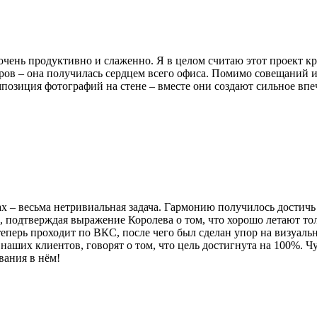
очень продуктивно и слаженно. Я в целом считаю этот проект к
оров – она получилась сердцем всего офиса. Помимо совещаний 
омпозиция фотографий на стене – вместе они создают сильное вп
 – весьма нетривиальная задача. Гармонию получилось достичь 
, подтверждая выражение Королева о том, что хорошо летают то
 теперь проходит по ВКС, после чего был сделан упор на визуаль
ших клиентов, говорят о том, что цель достигнута на 100%. Чу
вания в нём!