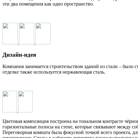
эти два помещения как одно пространство.
Дизайн-идея
Компания занимается строительством зданий из стали – было с
отделке также используется нержавеющая сталь.
Цветовая композиция построена на тональном контрасте чёрно
горизонтальные полосы на стене, которые связывают между со
Переговорная комната была фокусной точкой всего проекта, д
изготовления. Столы в кабинете директора также выполнены на