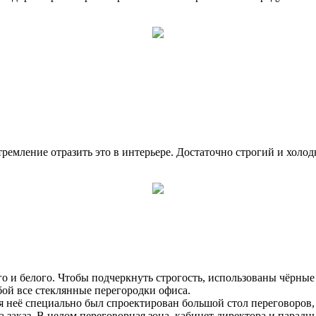
тремление отразить это в интерьере. Достаточно строгий и хол
го и белого. Чтобы подчеркнуть строгость, использованы чёрны
бой все стеклянные перегородки офиса.
ля неё специально был спроектирован большой стол переговоро
 заказ. В целом переговорная зона, кабинет директора и парад