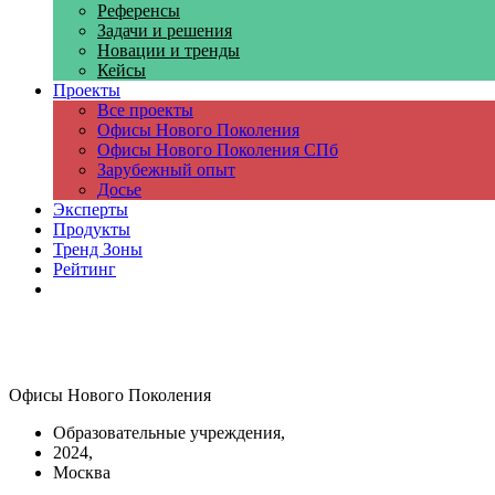
Референсы
Задачи и решения
Новации и тренды
Кейсы
Проекты
Все проекты
Офисы Нового Поколения
Офисы Нового Поколения СПб
Зарубежный опыт
Досье
Эксперты
Продукты
Тренд Зоны
Рейтинг
Компании
Офисы Нового Поколения
Образовательные учреждения,
2024,
Москва