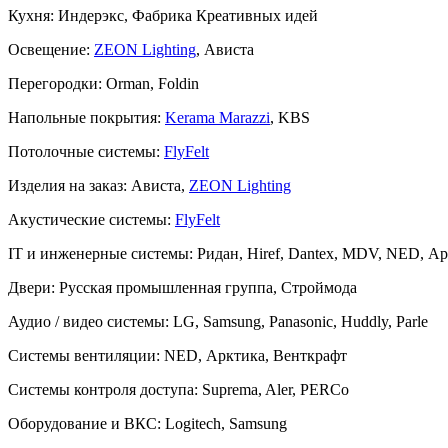
Кухня:
Индерэкс, Фабрика Креативных идей
Освещение:
ZEON Lighting
, Ависта
Перегородки:
Orman, Foldin
Напольные покрытия:
Kerama Marazzi
, KBS
Потолочные системы:
FlyFelt
Изделия на заказ:
Ависта,
ZEON Lighting
Акустические системы:
FlyFelt
IT и инженерные системы:
Ридан, Hiref, Dantex, MDV, NED, Арк
Двери:
Русская промышленная группа, Строймода
Аудио / видео системы:
LG, Samsung, Panasonic, Huddly, Parle
Системы вентиляции:
NED, Арктика, Венткрафт
Системы контроля доступа:
Suprema, Aler, PERCo
Оборудование и ВКС:
Logitech, Samsung