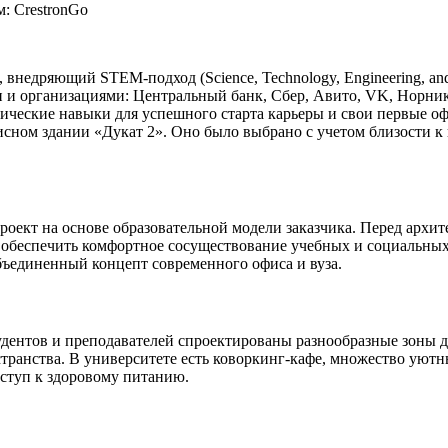
м:
CrestronGo
 внедряющий STEM-подход (Science, Technology, Engineering, and
и организациями: Центральный банк, Сбер, Авито, VK, Норникел
тические навыки для успешного старта карьеры и свои первые 
сном здании «Дукат 2». Оно было выбрано с учетом близости к 
оект на основе образовательной модели заказчика. Перед архите
обеспечить комфортное сосуществование учебных и социальных 
бъединенный концепт современного офиса и вуза.
удентов и преподавателей спроектированы разнообразные зоны д
ранства. В университете есть коворкинг-кафе, множество уютны
оступ к здоровому питанию.