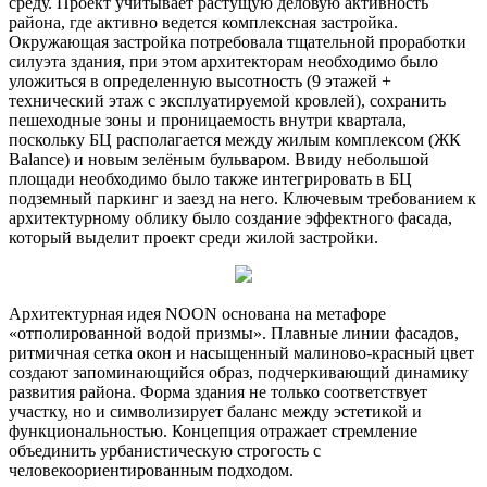
среду. Проект учитывает растущую деловую активность
района, где активно ведется комплексная застройка.
Окружающая застройка потребовала тщательной проработки
силуэта здания, при этом архитекторам необходимо было
уложиться в определенную высотность (9 этажей +
технический этаж с эксплуатируемой кровлей), сохранить
пешеходные зоны и проницаемость внутри квартала,
поскольку БЦ располагается между жилым комплексом (ЖК
Balance) и новым зелёным бульваром. Ввиду небольшой
площади необходимо было также интегрировать в БЦ
подземный паркинг и заезд на него. Ключевым требованием к
архитектурному облику было создание эффектного фасада,
который выделит проект среди жилой застройки.
Архитектурная идея NOON основана на метафоре
«отполированной водой призмы». Плавные линии фасадов,
ритмичная сетка окон и насыщенный малиново-красный цвет
создают запоминающийся образ, подчеркивающий динамику
развития района. Форма здания не только соответствует
участку, но и символизирует баланс между эстетикой и
функциональностью. Концепция отражает стремление
объединить урбанистическую строгость с
человекоориентированным подходом.