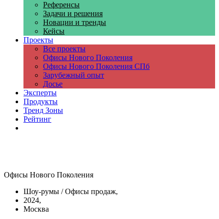
Референсы
Задачи и решения
Новации и тренды
Кейсы
Проекты
Все проекты
Офисы Нового Поколения
Офисы Нового Поколения СПб
Зарубежный опыт
Досье
Эксперты
Продукты
Тренд Зоны
Рейтинг
Компании
Офисы Нового Поколения
Шоу-румы / Офисы продаж,
2024,
Москва