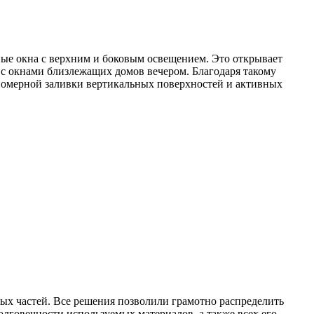
ные окна с верхним и боковым освещением. Это открывает
 с окнами близлежащих домов вечером. Благодаря такому
вномерной заливки вертикальных поверхностей и активных
ых частей. Все решения позволили грамотно распределить
олговечности используемых материалов, а также всех его