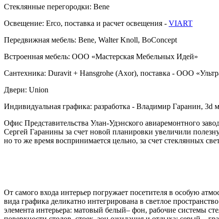
Стеклянные перегородки:
Bene
Освещение:
Erco, поставка и расчет освещения -
VIART
Передвижная мебель:
Bene, Walter Knoll, BoConcept
Встроенная мебель:
ООО «Мастерская Мебельных Идей»
Сантехника:
Duravit + Hansgrohe (Axor), поставка - ООО «Ульт
Двери:
Union
Индивидуальная графика:
разработка - Владимир Гаранин, 3d
Офис Представительства Улан-Удэнского авиаремонтного завод
Сергей Гаранины за счет новой планировки увеличили полезн
но то же время воспринимается цельно, за счет стеклянных све
От самого входа интерьер погружает посетителя в особую атм
вида графика деликатно интегрирована в светлое пространств
элемента интерьера: матовый белый– фон, рабочие системы сте
поверхности столов, стоек, зон ожидания и отдыха; серый – г