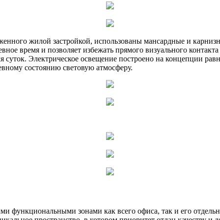
уженного жилой застройкой, использованы мансардные и карниз
вное время и позволяет избежать прямого визуального контакта
мя суток. Электрическое освещение построено на концепции ра
евному состоянию световую атмосферу.
ми функциональными зонами как всего офиса, так и его отдельн
кальное пространство, в котором приоритет отдан качеству и д