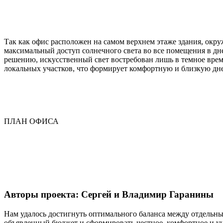
Так как офис расположен на самом верхнем этаже здания, окр
максимальный доступ солнечного света во все помещения в дне
решению, искусственный свет востребован лишь в темное вре
локальных участков, что формирует комфортную и близкую дн
ПЛАН ОФИСА
Авторы проекта: Сергей и Владимир Гаранины
Нам удалось достигнуть оптимального баланса между отдельны
объявленный бюджет и сформировать честное, комфортное и уни