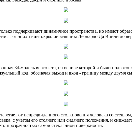
только подчеркивают динамичное пространства, но имеют образо
оения - от эпохи винтокрылой машины Леонардо Да Винчи до вер
ванная 3d-модель вертолета, на основе которой и были подготов
изуальный код, обозначая выход и вход - границу между двумя
терегает от непредвиденного столкновения человека со стеклом,
века, с учетом его стоячего или сидячего положения, и снижает
ето-прозрачностью самой стеклянной поверхности.