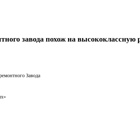
ного завода похож на высококлассную ра
ремонтного Завода
ых»