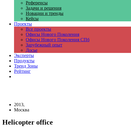
Референсы
Задачи и решения
Новации и тренды
Кейсы
Проекты
Все проекты
Офисы Нового Поколения
Офисы Нового Поколения СПб
Зарубежный опыт
Досье
Эксперты
Продукты
Тренд Зоны
Рейтинг
Компании
2013,
Москва
Helicopter office