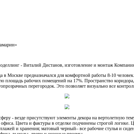
рамарин»
 моделлинг - Виталий Дистанов, изготовление и монтаж Компани
а в Москве предназначался для комфортной работы 8-10 челове
ую площадь рабочих помещений на 17%. Пространство коридора,
топрозрачных перегородок. Это позволяет визуально все контрол
осферу - везде присутствуют элементы декора на вертолетную т
о офиса. Цвета и фактуры в отделке подчинены строгой логике.
ллажей и хранения; матовый черный– все рабочие стулья и сиден
рафика, выходы, двери и оконные проемы.