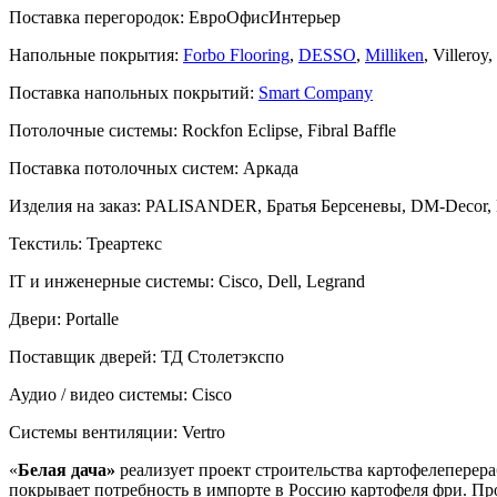
Поставка перегородок:
ЕвроОфисИнтерьер
Напольные покрытия:
Forbo Flooring
,
DESSO
,
Milliken
, Villero
Поставка напольных покрытий:
Smart Company
Потолочные системы:
Rockfon Eclipse, Fibral Baffle
Поставка потолочных систем:
Аркада
Изделия на заказ:
PALISANDER, Братья Берсеневы, DM-Decor,
Текстиль:
Треартекс
IT и инженерные системы:
Cisco, Dell, Legrand
Двери:
Portalle
Поставщик дверей:
ТД Столетэкспо
Аудио / видео системы:
Cisco
Системы вентиляции:
Vertro
«
Белая дача»
реализует проект строительства картофелеперер
покрывает потребность в импорте в Россию картофеля фри. Пр