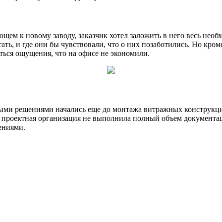
ем к новому заводу, заказчик хотел заложить в него весь необ
ать, и где они бы чувствовали, что о них позаботились. Но кро
иться ощущения, что на офисе не экономили.
ными решениями начались еще до монтажа витражных конструкци
то проектная организация не выполнила полный объем документ
ениями.