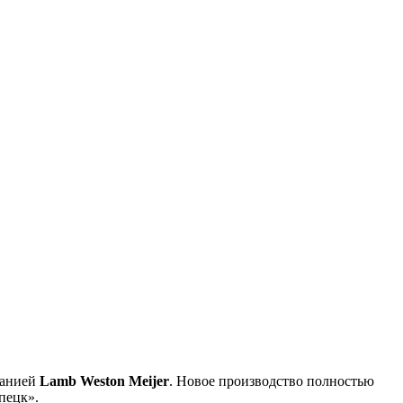
панией
Lamb Weston Meijer
. Новое производство полностью
пецк».