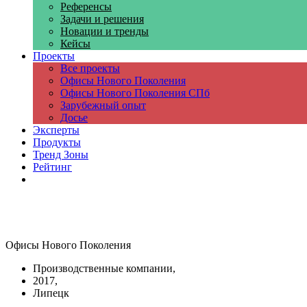
Референсы
Задачи и решения
Новации и тренды
Кейсы
Проекты
Все проекты
Офисы Нового Поколения
Офисы Нового Поколения СПб
Зарубежный опыт
Досье
Эксперты
Продукты
Тренд Зоны
Рейтинг
Компании
Офисы Нового Поколения
Производственные компании,
2017,
Липецк