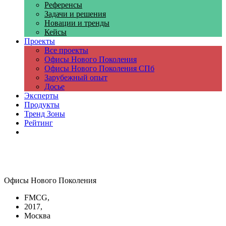
Референсы
Задачи и решения
Новации и тренды
Кейсы
Проекты
Все проекты
Офисы Нового Поколения
Офисы Нового Поколения СПб
Зарубежный опыт
Досье
Эксперты
Продукты
Тренд Зоны
Рейтинг
Компании
Офисы Нового Поколения
FMCG,
2017,
Москва