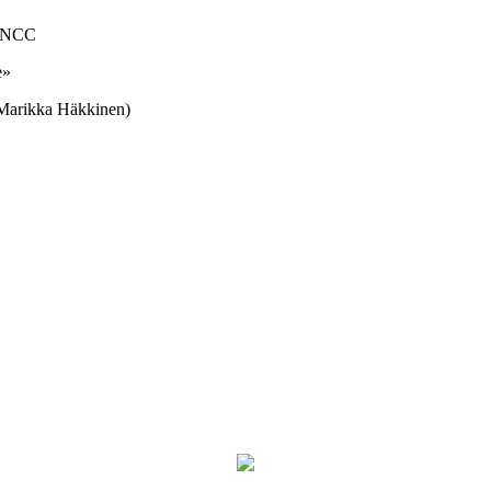
NCC
e»
Marikka Häkkinen)