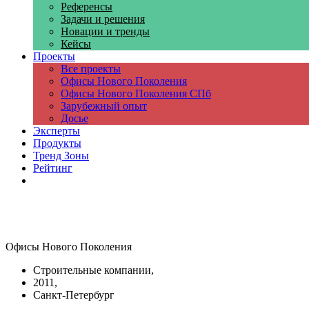
Референсы
Задачи и решения
Новации и тренды
Кейсы
Проекты
Все проекты
Офисы Нового Поколения
Офисы Нового Поколения СПб
Зарубежный опыт
Досье
Эксперты
Продукты
Тренд Зоны
Рейтинг
Компании
Офисы Нового Поколения
Строительные компании,
2011,
Санкт-Петербург