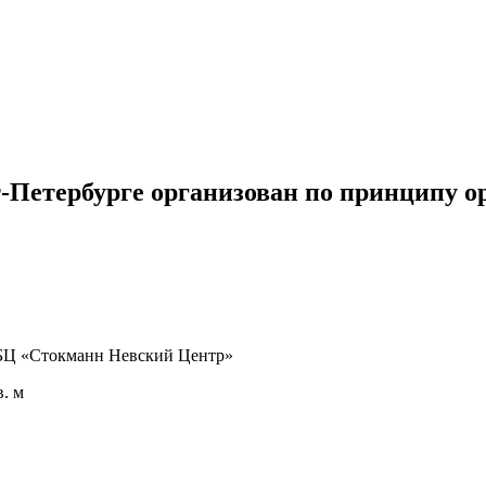
етербурге организован по принципу ope
А, БЦ «Стокманн Невский Центр»
в. м