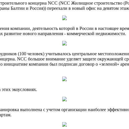
о строительного концерна NCC (NCC Жилищное строительство (Р
раны Балтии и Россия)) переехали в новый офис на девятом эта
ния компании, деятельность которой в России в настоящее врем
 развитие нового направления - коммерческой недвижимости.
рудников (100 человек) учитывалось центральное местоположени
онцерна. NCC большое внимание уделяет защите окружающей ср
. По инициативе компании был подписан договор о «зеленой» а
 этих экоусловиях.
анировка выполнена с учетом организации наиболее эффективно
артам.