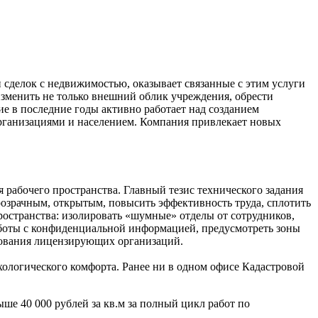
и сделок с недвижимостью, оказывает связанные с этим услуги
изменить не только внешний облик учреждения, обрести
е в последние годы активно работает над созданием
рганизациями и населением. Компания привлекает новых
 рабочего пространства. Главный тезис технического задания
 прозрачным, открытым, повысить эффективность труда, сплотить
остранства: изолировать «шумные» отделы от сотрудников,
работы с конфиденциальной информацией, предусмотреть зоны
бования лицензирующих организаций.
хологического комфорта. Ранее ни в одном офисе Кадастровой
ше 40 000 рублей за кв.м за полный цикл работ по