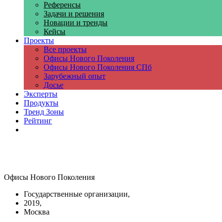
Референсы
Задачи и решения
Новации и тренды
Кейсы
Проекты
Все проекты
Офисы Нового Поколения
Офисы Нового Поколения СПб
Зарубежный опыт
Досье
Эксперты
Продукты
Тренд Зоны
Рейтинг
Компании
Офисы Нового Поколения
Государственные организации,
2019,
Москва