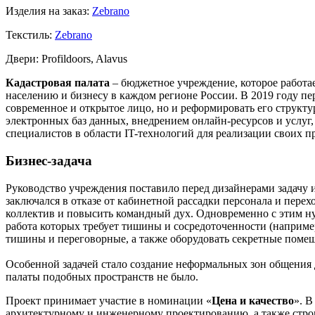
Изделия на заказ:
Zebrano
Текстиль:
Zebrano
Двери:
Profildoors, Alavus
Кадастровая палата
– бюджетное учреждение, которое работае
населению и бизнесу в каждом регионе России. В 2019 году пе
современное и открытое лицо, но и реформировать его структ
электронных баз данных, внедрением онлайн-ресурсов и услу
специалистов в области IT-технологий для реализации своих п
Бизнес-задача
Руководство учреждения поставило перед дизайнерами задачу 
заключался в отказе от кабинетной рассадки персонала и перех
коллектив и повысить командный дух. Одновременно с этим ну
работа которых требует тишины и сосредоточенности (наприме
тишины и переговорные, а также оборудовать секретные пом
Особенной задачей стало создание неформальных зон общения 
палаты подобных пространств не было.
Проект принимает участие в номинации «
Цена и качество
». В
архитектурному и инженерному проектированию, а также строи