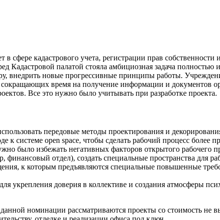
т в сфере кадастрового учета, регистрации прав собственности 
ред Кадастровой палатой стояла амбициозная задача полностью 
уру, внедрить новые прогрессивные принципы работы. Учреждени
г, сокращающих время на получение информации и документов о
роектов. Все это нужно было учитывать при разработке проекта.
использовать передовые методы проектирования и декорирования
оде к системе open space, чтобы сделать рабочий процесс более
жно было избежать негативных факторов открытого рабочего пр
р, финансовый отдел), создать специальные пространства для 
ещения, к которым предъявляются специальные повышенные тре
для укрепления доверия в коллективе и создания атмосферы пси
 данной номинации рассматриваются проекты со стоимость не вы
тельству, отделке и реализации офиса под ключ.