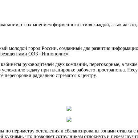
компании, с сохранением фирменного стиля каждой, а так же со
амый молодой город России, созданный для развития информац
в резидентами ОЭЗ «Иннополис».
e, кабинеты руководителей двух компаний, переговорные, а такж
ьно усложнило задачу при планировке рабочего пространства. Н
се перегородки радиально стремятся к центру.
ены по периметру остекления и сбалансированы зонами отдыха 
 кухнями, что позволяет сотрудникам отдохнуть и перезагрузить