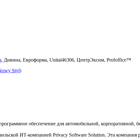
p
, Дивина, Евроформа, Unital46306, ЦентрЭксим, Profoffice™
owy Styl)
программное обеспечение для автомобильной, корпоративной, б
ильской ИТ-компанией Privacy Software Solution. Эта компания 