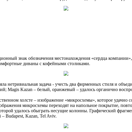
ионный знак обозначения местонахождения «сердца компании», 
омфортные диваны с кофейными столиками.
ла нетривиальная задача - учесть два фирменных стиля и объед
ий; Magis Kazan – белый, оранжевый – удалось органично воспр
ственном холсте – изображение «микросхемы», которое удачно со
ображения микросхемы переходят на напольное покрытие, повтор
, которой удалось обыграть несущие колонны. Графический фраг
 Budapest, Kazan, Tel Aviv.