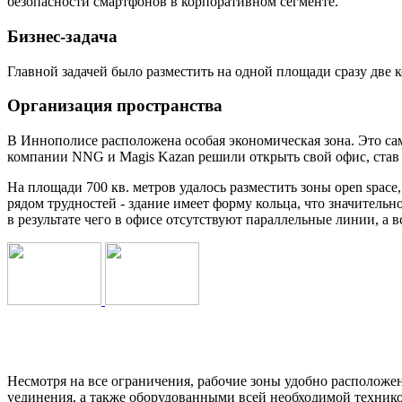
безопасности смартфонов в корпоративном сегменте.
Бизнес-задача
Главной задачей было разместить на одной площади сразу две 
Организация пространства
В Иннополисе расположена особая экономическая зона. Это с
компании NNG и Magis Kazan решили открыть свой офис, ста
На площади 700 кв. метров удалось разместить зоны open spac
рядом трудностей - здание имеет форму кольца, что значител
в результате чего в офисе отсутствуют параллельные линии, а в
Несмотря на все ограничения, рабочие зоны удобно располож
уединения, а также оборудованными всей необходимой техникой