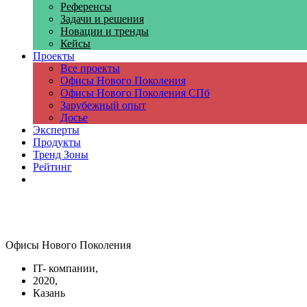
Референсы
Задачи и решения
Новации и тренды
Кейсы
Проекты
Все проекты
Офисы Нового Поколения
Офисы Нового Поколения СПб
Зарубежный опыт
Досье
Эксперты
Продукты
Тренд Зоны
Рейтинг
Компании
Офисы Нового Поколения
IT- компании,
2020,
Казань