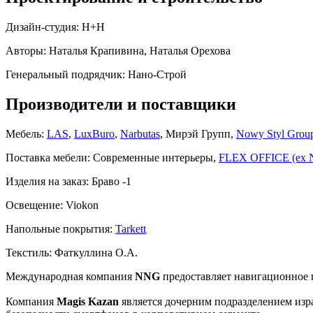
Дизайн-студия:
Н+Н
Авторы:
Наталья Крапивина, Наталья Орехова
Генеральный подрядчик:
Нано-Строй
Производители и поставщики
Мебель:
LAS
,
LuxBuro
,
Narbutas
, Мирэй Групп,
Nowy Styl Grou
Поставка мебели:
Современные интерьеры,
FLEX OFFICE (ex N
Изделия на заказ:
Браво -1
Освещение:
Viokon
Напольные покрытия:
Tarkett
Текстиль:
Фаткуллина О.А.
Международная компания
NNG
предоставляет навигационное 
Компания
Magis Kazan
является дочерним подразделением изра