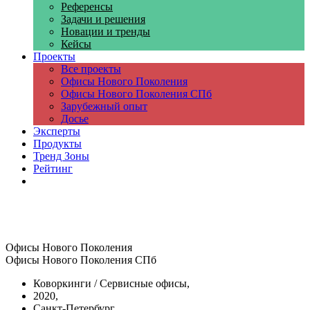
Референсы
Задачи и решения
Новации и тренды
Кейсы
Проекты
Все проекты
Офисы Нового Поколения
Офисы Нового Поколения СПб
Зарубежный опыт
Досье
Эксперты
Продукты
Тренд Зоны
Рейтинг
Компании
Офисы Нового Поколения
Офисы Нового Поколения СПб
Коворкинги / Сервисные офисы,
2020,
Санкт-Петербург