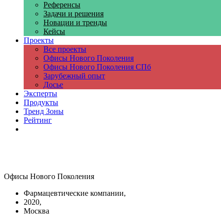
Референсы
Задачи и решения
Новации и тренды
Кейсы
Проекты
Все проекты
Офисы Нового Поколения
Офисы Нового Поколения СПб
Зарубежный опыт
Досье
Эксперты
Продукты
Тренд Зоны
Рейтинг
Компании
Офисы Нового Поколения
Фармацевтические компании,
2020,
Москва