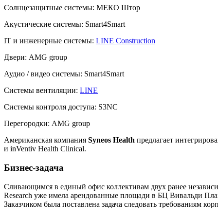
Солнцезащитные системы:
МЕКО Штор
Акустические системы:
Smart4Smart
IT и инженерные системы:
LINE Construction
Двери:
AMG group
Аудио / видео системы:
Smart4Smart
Системы вентиляции:
LINE
Системы контроля доступа:
S3NC
Перегородки:
AMG group
Американская компания
Syneos Health
предлагает интегрирова
и inVentiv Health Clinical.
Бизнес-задача
Сливающимся в единый офис коллективам двух ранее независи
Research уже имела арендованные площади в БЦ Вивальди Плаз
Заказчиком была поставлена задача следовать требованиям ко