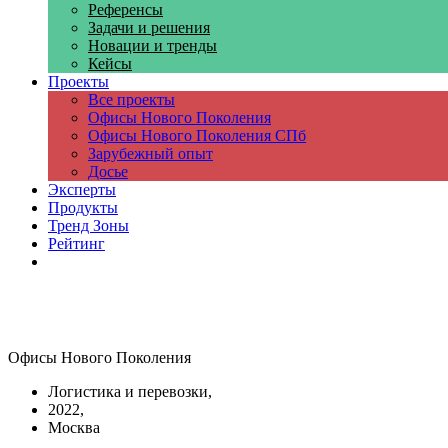
Референсы
Задачи и решения
Новации и тренды
Кейсы
Проекты
Все проекты
Офисы Нового Поколения
Офисы Нового Поколения СПб
Зарубежный опыт
Досье
Эксперты
Продукты
Тренд Зоны
Рейтинг
Компании
Офисы Нового Поколения
Логистика и перевозки,
2022,
Москва