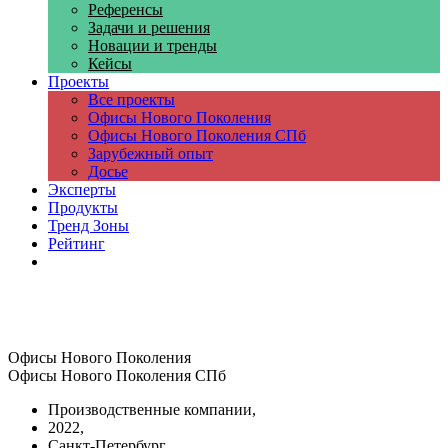
Референсы
Задачи и решения
Новации и тренды
Кейсы
Проекты
Все проекты
Офисы Нового Поколения
Офисы Нового Поколения СПб
Зарубежный опыт
Досье
Эксперты
Продукты
Тренд Зоны
Рейтинг
Компании
Офисы Нового Поколения
Офисы Нового Поколения СПб
Производственные компании,
2022,
Санкт-Петербург