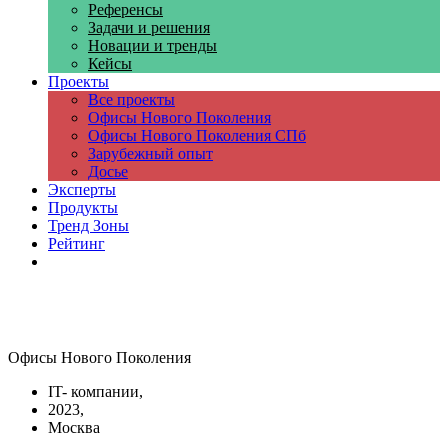
Референсы
Задачи и решения
Новации и тренды
Кейсы
Проекты
Все проекты
Офисы Нового Поколения
Офисы Нового Поколения СПб
Зарубежный опыт
Досье
Эксперты
Продукты
Тренд Зоны
Рейтинг
Компании
Офисы Нового Поколения
IT- компании,
2023,
Москва