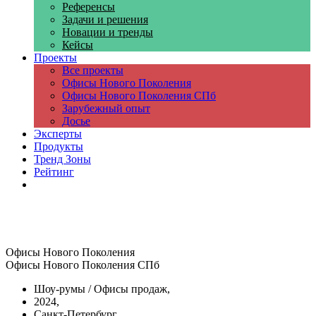
Референсы
Задачи и решения
Новации и тренды
Кейсы
Проекты
Все проекты
Офисы Нового Поколения
Офисы Нового Поколения СПб
Зарубежный опыт
Досье
Эксперты
Продукты
Тренд Зоны
Рейтинг
Компании
Офисы Нового Поколения
Офисы Нового Поколения СПб
Шоу-румы / Офисы продаж,
2024,
Санкт-Петербург