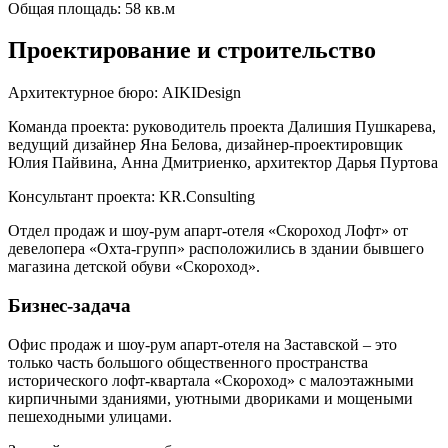
Общая площадь:
58 кв.м
Проектирование и строительство
Архитектурное бюро:
AIKIDesign
Команда проекта:
руководитель проекта Далишия Пушкарева,
ведущий дизайнер Яна Белова, дизайнер-проектировщик
Юлия Пайвина, Анна Дмитриенко, архитектор Дарья Пуртова
Консультант проекта:
KR.Сonsulting
Отдел продаж и шоу-рум апарт-отеля «Скороход Лофт» от
девелопера «Охта-групп» расположились в здании бывшего
магазина детской обуви «Скороход».
Бизнес-задача
Офис продаж и шоу-рум апарт-отеля на Заставской – это
только часть большого общественного пространства
исторического лофт-квартала «Скороход» с малоэтажными
кирпичными зданиями, уютными двориками и мощеными
пешеходными улицами.