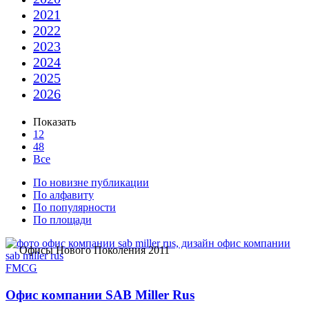
2021
2022
2023
2024
2025
2026
Показать
12
48
Все
По новизне публикации
По алфавиту
По популярности
По площади
Офисы Нового Поколения 2011
FMCG
Офис компании SAB Miller Rus