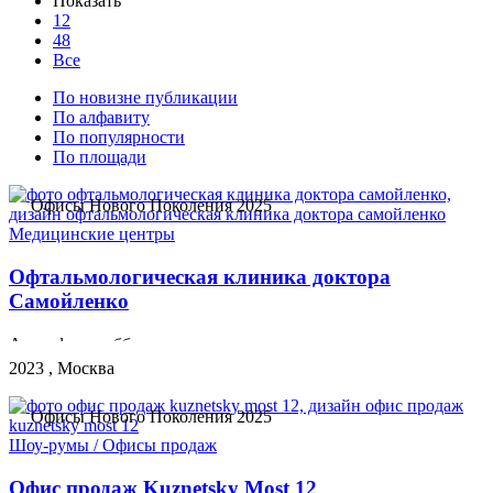
Показать
12
48
Все
По новизне публикации
По алфавиту
По популярности
По площади
Офисы Нового Поколения 2025
Медицинские центры
Офтальмологическая клиника доктора
Самойленко
Атмосфера лобби отеля
2023 , Москва
Офисы Нового Поколения 2025
Шоу-румы / Офисы продаж
Офис продаж Kuznetsky Most 12