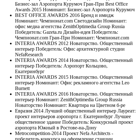
Бизнес-зал Аэропорта Курумоч Гран-При Best Office
Awards 2015 Номинант: Бизнес-зал Аэропорта Курумоч
BEST OFFICE AWARDS 2016 Бренд и имидж
Номинант: Чемпионат.com Светодизайн Номинант:
офис медиа агентства ZenithOptimedia Group Russia
Победитель: Gazeta.ru Дизайн-идея Победитель:
Чемпионат.com Гран-При Номинант: Чемпионат.com
INTERIA AWARDS 2012 Новаторство. Общественный
интерьер Победитель: Офис архитектурной студии
NefaResearch
INTERIA AWARDS 2014 Новаторство. Общественный
интерьер Победитель: Аэропорт Кольцово,
Екатеринбург
INTERIA AWARDS 2015 Новаторство. Общественный
интерьер Номинант: Офис рекламного агентства Leo
Burnett
INTERIA AWARDS 2016 Новаторство. Общественный
интерьер Номинант: ZenithOptimedia Group Russia
Новаторство Номинант: Квартира на Цветном б-ре
Евразия 2014 Лучший общественный интерьер Лауреат:
проект интерьеров аэропорта г. Екатеринбург Лучшее
общественное здание Победитель: Конкурсный проект
аэропорта Южный в Ростове-на-Дону
Metrocompetition-2014 Проект Nefa Architects -
победитель конкурса на оформление станции