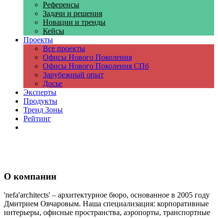
Референсы
Задачи и решения
Новации и тренды
Кейсы
Проекты
Все проекты
Офисы Нового Поколения
Офисы Нового Поколения СПб
Зарубежный опыт
Досье
Эксперты
Продукты
Тренд Зоны
Рейтинг
Компании
О компании
'nefa'architects' – архитектурное бюро, основанное в 2005 году
Дмитрием Овчаровым. Наша специализация: корпоративные
интерьеры, офисные пространства, аэропорты, транспортные