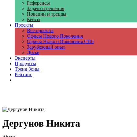
Референсы
Задачи и решения
Новации и тренды
Кейсы
Проекты
Все проекты
Офисы Нового Поколения
Офисы Нового Поколения СПб
Зарубежный опыт
Досье
Эксперты
Продукты
Тренд Зоны
Рейтинг
Компании
Дергунов Никита