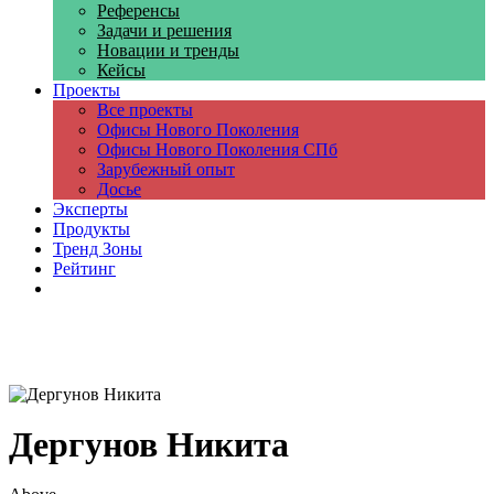
Референсы
Задачи и решения
Новации и тренды
Кейсы
Проекты
Все проекты
Офисы Нового Поколения
Офисы Нового Поколения СПб
Зарубежный опыт
Досье
Эксперты
Продукты
Тренд Зоны
Рейтинг
Компании
Дергунов Никита