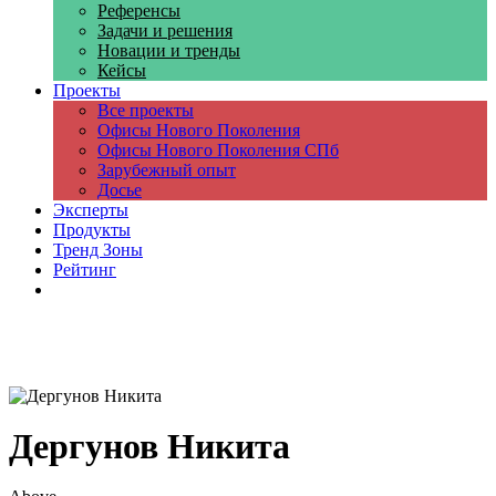
Референсы
Задачи и решения
Новации и тренды
Кейсы
Проекты
Все проекты
Офисы Нового Поколения
Офисы Нового Поколения СПб
Зарубежный опыт
Досье
Эксперты
Продукты
Тренд Зоны
Рейтинг
Компании
Дергунов Никита