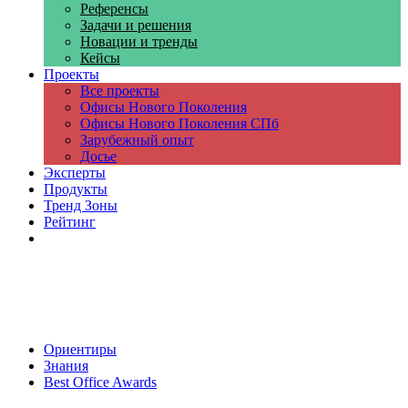
Референсы
Задачи и решения
Новации и тренды
Кейсы
Проекты
Все проекты
Офисы Нового Поколения
Офисы Нового Поколения СПб
Зарубежный опыт
Досье
Эксперты
Продукты
Тренд Зоны
Рейтинг
Компании
Ориентиры
Знания
Best Office Awards