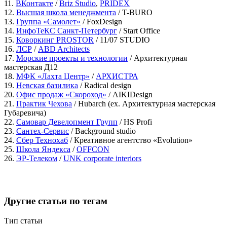
11.
ВКонтакте
/
Briz Studio
,
PRIDEX
12.
Высшая школа менеджмента
/ T-BURO
13.
Группа «Самолет»
/ FoxDesign
14.
ИнфоТеКС Санкт-Петербург
/ Start Office
15.
Коворкинг PROSTOR
/ 11/07 STUDIO
16.
ЛСР
/
ABD Architects
17.
Морские проекты и технологии
/ Архитектурная
мастерская Д12
18.
МФК «Лахта Центр»
/
АРХИСТРА
19.
Невская базилика
/ Radical design
20.
Офис продаж «Скороход»
/ AIKIDesign
21.
Практик Чехова
/ Hubarch (ex. Архитектурная мастерская
Губаревича)
22.
Самовар Девелопмент Групп
/ HS Profi
23.
Сантех-Сервис
/ Background studio
24.
Сбер Технохаб
/ Креативное агентство «Evolution»
25.
Школа Яндекса
/
OFFCON
26.
ЭР-Телеком
/
UNK corporate interiors
Другие статьи по тегам
Тип статьи