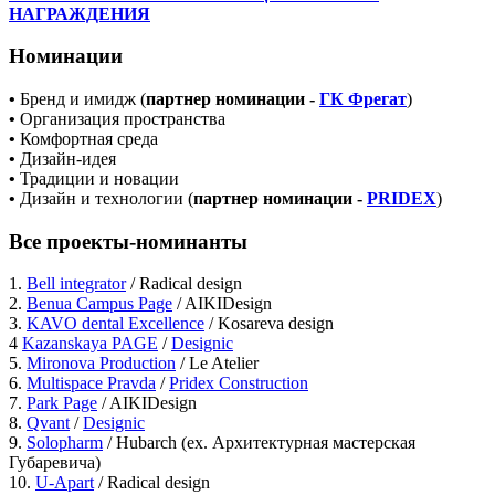
НАГРАЖДЕНИЯ
Номинации
•
Бренд и имидж (
партнер номинации -
ГК Фрегат
)
•
Организация пространства
•
Комфортная среда
•
Дизайн-идея
•
Традиции и новации
•
Дизайн и технологии (
партнер номинации -
PRIDEX
)
Все проекты-номинанты
1.
Bell integrator
/ Radical design
2.
Benua Campus Page
/ AIKIDesign
3.
KAVO dental Excellence
/ Kosareva design
4
Kazanskaya PAGE
/
Designic
5.
Mironova Production
/ Le Atelier
6.
Multispace Pravda
/
Pridex Construction
7.
Park Page
/ AIKIDesign
8.
Qvant
/
Designic
9.
Solopharm
/ Hubarch (ex. Архитектурная мастерская
Губаревича)
10.
U-Apart
/ Radical design