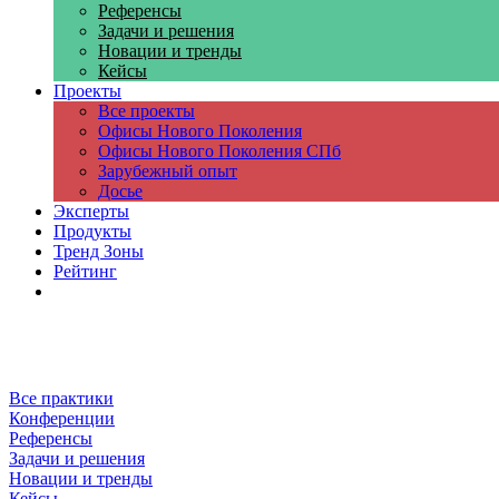
Референсы
Задачи и решения
Новации и тренды
Кейсы
Проекты
Все проекты
Офисы Нового Поколения
Офисы Нового Поколения СПб
Зарубежный опыт
Досье
Эксперты
Продукты
Тренд Зоны
Рейтинг
Компании
Все практики
Конференции
Референсы
Задачи и решения
Новации и тренды
Кейсы