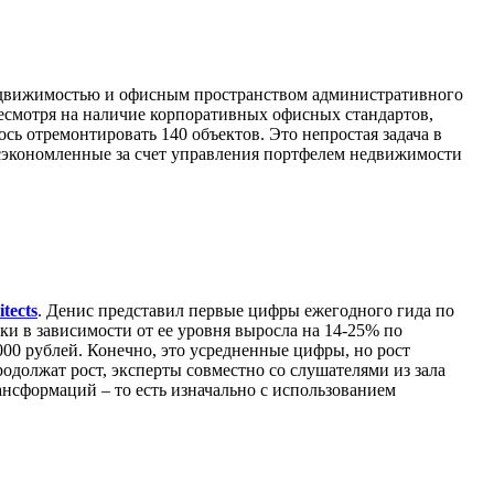
недвижимостью и офисным пространством административного
несмотря на наличие корпоративных офисных стандартов,
сь отремонтировать 140 объектов. Это непростая задача в
 сэкономленные за счет управления портфелем недвижимости
tects
. Денис представил первые цифры ежегодного гида по
ки в зависимости от ее уровня выросла на 14-25% по
000 рублей. Конечно, это усредненные цифры, но рост
продолжат рост, эксперты совместно со слушателями из зала
ансформаций – то есть изначально с использованием