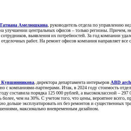
Татиана Амелюшкина
, руководитель отдела по управлению 
 на улучшении центральных офисов – только регионы. Причем, 
сотрудников, выявления их потребностей. За год компании удало
 отделочных работ. На ремонт офисов компания направляет все
а Кувшинникова
, директора департамента интерьеров
ABD archi
но с компаниями-партнерами. Итак, в 2024 году стоимость отдел
оду составила порядка 125 000 рублей, а высококлассной – 297 
 более, чем на 30%. С учетом того, что цены, вероятнее всего, 
жно дольше эксплуатировать их без ремонтов и существенных тр
ешениями, максимально вневременным дизайном.