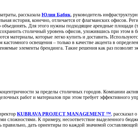
затраты, рассказала
Юлия Бабяк
, руководитель инфраструктур
ная история, конечно, отличается от флагманских офисов. Реги
о объединять. Для этого нужны подходящие арендные площади (т
– сохранить столичный уровень офисов, уложившись при этом в 
ются материалы, которые легко купить и доставить. Используют
кастомного освещения – только в качестве акцента в определен
меняемые элементы брендинга. Такие решения как раз позволят 
коцентричности за пределы столичных городов. Компании актив
делочных работ и материалов при этом требует эффективного уп
директор
KUBRAVA PROJECT MANAGEMENT ™
,
рассказал о
ыми сложностями. К примеру, несоответствие выделенного бюдже
ь правильно, дать ориентиры по каждой значимой составляющей 