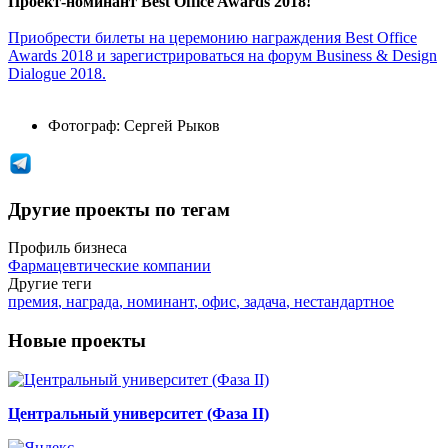
Проект-номинант Best Office Awards 2018!
Приобрести билеты на церемонию награждения Best Office
Awards 2018 и зарегистрироваться на форум Business & Design
Dialogue 2018.
Фотограф:
Сергей Рыков
Другие проекты по тегам
Профиль бизнеса
Фармацевтические компании
Другие теги
премия
,
награда
,
номинант
,
офис
,
задача
,
нестандартное
Новые проекты
Центральный университет (Фаза II)