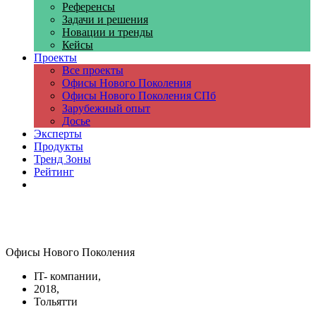
Референсы
Задачи и решения
Новации и тренды
Кейсы
Проекты
Все проекты
Офисы Нового Поколения
Офисы Нового Поколения СПб
Зарубежный опыт
Досье
Эксперты
Продукты
Тренд Зоны
Рейтинг
Компании
Офисы Нового Поколения
IT- компании,
2018,
Тольятти