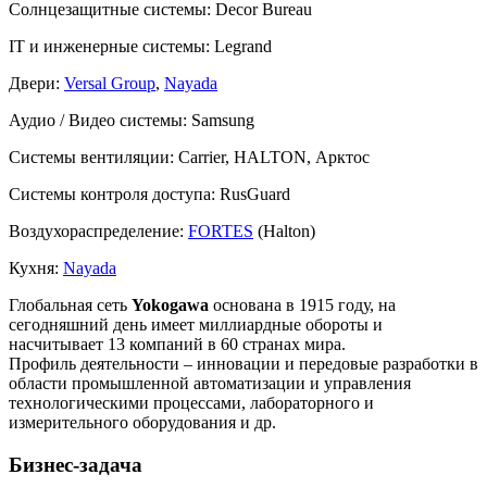
Солнцезащитные системы:
Decor Bureau
IT и инженерные системы:
Legrand
Двери:
Versal Group
,
Nayada
Аудио / Видео системы:
Samsung
Системы вентиляции:
Carrier, HALTON, Арктос
Системы контроля доступа:
RusGuard
Воздухораспределение:
FORTES
(Halton)
Кухня:
Nayada
Глобальная сеть
Yokogawa
основана в 1915 году, на
сегодняшний день имеет миллиардные обороты и
насчитывает 13 компаний в 60 странах мира.
Профиль деятельности – инновации и передовые разработки в
области промышленной автоматизации и управления
технологическими процессами, лабораторного и
измерительного оборудования и др.
Бизнес-задача