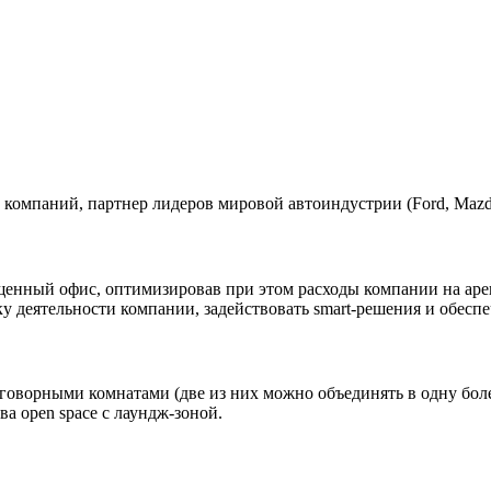
компаний, партнер лидеров мировой автоиндустрии (Ford, Mazda
енный офис, оптимизировав при этом расходы компании на арен
ку деятельности компании, задействовать smart-решения и обесп
еговорными комнатами (две из них можно объединять в одну бо
а open space с лаундж-зоной.