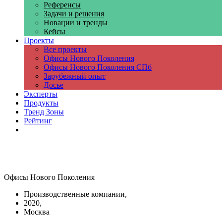
Референсы
Задачи и решения
Новации и тренды
Кейсы
Проекты
Все проекты
Офисы Нового Поколения
Офисы Нового Поколения СПб
Зарубежный опыт
Досье
Эксперты
Продукты
Тренд Зоны
Рейтинг
Компании
Офисы Нового Поколения
Производственные компании,
2020,
Москва