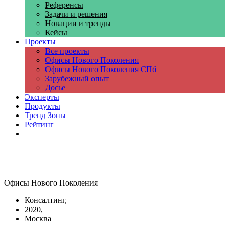
Референсы
Задачи и решения
Новации и тренды
Кейсы
Проекты
Все проекты
Офисы Нового Поколения
Офисы Нового Поколения СПб
Зарубежный опыт
Досье
Эксперты
Продукты
Тренд Зоны
Рейтинг
Компании
Офисы Нового Поколения
Консалтинг,
2020,
Москва