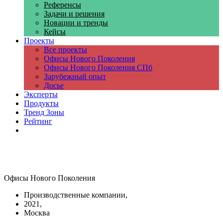
Референсы
Задачи и решения
Новации и тренды
Кейсы
Проекты
Все проекты
Офисы Нового Поколения
Офисы Нового Поколения СПб
Зарубежный опыт
Досье
Эксперты
Продукты
Тренд Зоны
Рейтинг
Компании
Офисы Нового Поколения
Производственные компании,
2021,
Москва