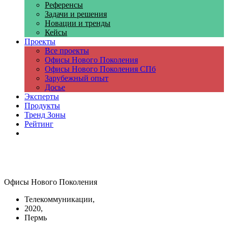
Референсы
Задачи и решения
Новации и тренды
Кейсы
Проекты
Все проекты
Офисы Нового Поколения
Офисы Нового Поколения СПб
Зарубежный опыт
Досье
Эксперты
Продукты
Тренд Зоны
Рейтинг
Компании
Офисы Нового Поколения
Телекоммуникации,
2020,
Пермь