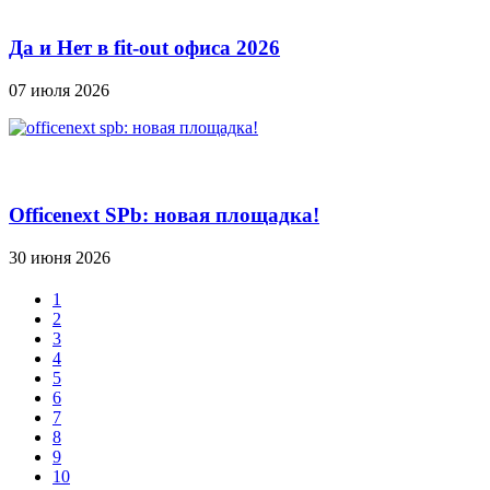
Да и Нет в fit-out офиса 2026
07 июля 2026
Officenext SPb: новая площадка!
30 июня 2026
1
2
3
4
5
6
7
8
9
10