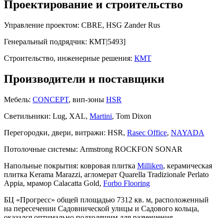
Проектирование и строительство
Управление проектом:
CBRЕ, HSG Zander Rus
Генеральный подрядчик:
КМТ|5493]
Строительство, инженерные решения:
КМТ
Производители и поставщики
Мебель:
CONCEPT
, вип-зоны
HSR
Светильники:
Lug, XAL,
Martini
, Tom Dixon
Перегородки, двери, витражи:
HSR,
Rasec Office
,
NAYADA
Потолочные системы:
Armstrong ROCKFON SONAR
Напольные покрытия:
ковровая плитка
Milliken
, керамическая
плитка Kerama Marazzi, агломерат Quarella Tradizionale Perlato
Appia, мрамор Calacatta Gold,
Forbo Flooring
БЦ «Прогресс» общей площадью 7312 кв. м, расположенный
на пересечении Садовнической улицы и Садового кольца,
оказался оптимально подходящим для размещения