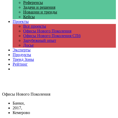
Референсы
Задачи и решения
Новации и тренды
Кейсы
Проекты
Все проекты
Офисы Нового Поколения
Офисы Нового Поколения СПб
Зарубежный опыт
Досье
Эксперты
Продукты
Тренд Зоны
Рейтинг
Компании
Офисы Нового Поколения
Банки,
2017,
Кемерово