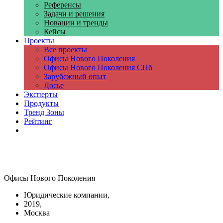
Референсы
Задачи и решения
Новации и тренды
Кейсы
Проекты
Все проекты
Офисы Нового Поколения
Офисы Нового Поколения СПб
Зарубежный опыт
Досье
Эксперты
Продукты
Тренд Зоны
Рейтинг
Компании
Офисы Нового Поколения
Юридические компании,
2019,
Москва