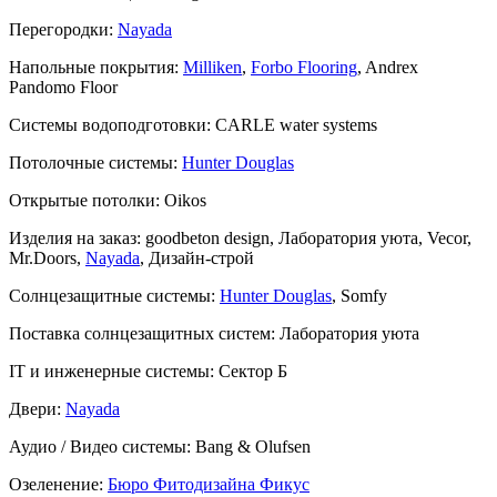
Перегородки:
Nayada
Напольные покрытия:
Milliken
,
Forbo Flooring
, Andrex
Pandomo Floor
Системы водоподготовки:
CARLE water systems
Потолочные системы:
Hunter Douglas
Открытые потолки:
Oikos
Изделия на заказ:
goodbeton design, Лаборатория уюта, Vecor,
Mr.Doors,
Nayada
, Дизайн-строй
Солнцезащитные системы:
Hunter Douglas
, Somfy
Поставка солнцезащитных систем:
Лаборатория уюта
IT и инженерные системы:
Сектор Б
Двери:
Nayada
Аудио / Видео системы:
Bang & Olufsen
Озеленение:
Бюро Фитодизайна Фикус